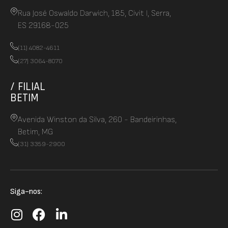
Rua José Oswaldo Darwich, 185, Civit I, Serra,
ES 29168-025
(11) 4082-4611
(27) 3064-8070
/ FILIAL
BETIM
Avenida Winston da Silva, 260 - Bandeirinhas,
Betim, MG
(31) 3359-2900
Siga-nos: