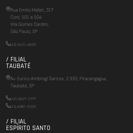
Rua Emilio Mallet, 317
Conj. 501 a 504
Vila Gomes Cardim,
São Paulo, SP
(11) 2431-4600
/ FILIAL
TAUBATÉ
Av. Eurico Ambrogi Santos, 2.333, Piracangagua,
Taubaté, SP
(12) 3627-2777
(11) 4082-3100
/ FILIAL
ESPÍRITO SANTO