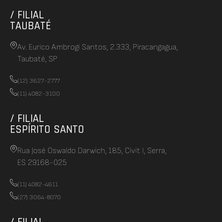
/ FILIAL
TAUBATÉ
Av. Eurico Ambrogi Santos, 2.333, Piracangagua,
Taubaté, SP
(12) 3627-2777
(11) 4082-3100
/ FILIAL
ESPÍRITO SANTO
Rua José Oswaldo Darwich, 185, Civit I, Serra,
ES 29168-025
(11) 4082-4611
(27) 3064-8070