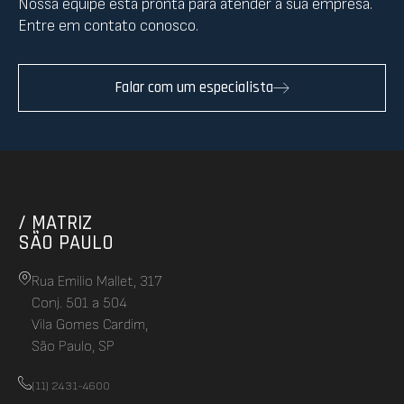
Nossa equipe está pronta para atender a sua empresa.
Entre em contato conosco.
Falar com um especialista
/ MATRIZ
SÃO PAULO
Rua Emilio Mallet, 317
Conj. 501 a 504
Vila Gomes Cardim,
São Paulo, SP
(11) 2431-4600