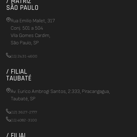
/ MATRIZ
SÃO PAULO
Rua Emilio Mallet, 317
Conj. 501 a 504
Vila Gomes Cardim,
São Paulo, SP
(11) 2431-4600
/ FILIAL
TAUBATÉ
Av. Eurico Ambrogi Santos, 2.333, Piracangagua,
Taubaté, SP
(12) 3627-2777
(11) 4082-3100
/ FILIAL