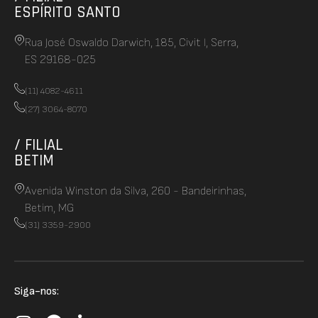
ESPÍRITO SANTO
Rua José Oswaldo Darwich, 185, Civit I, Serra,
ES 29168-025
(11) 4082-4611
(27) 3064-8070
/ FILIAL
BETIM
Avenida Winston da Silva, 260 - Bandeirinhas,
Betim, MG
(31) 3359-2900
Siga-nos: