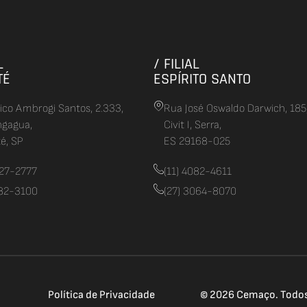
L
/ FILIAL
TÉ
ESPÍRITO SANTO
rico Ambrogi Santos, 2.333,
Rua José Oswaldo Darwich, 185
ngagua,
Civit I, Serra,
é, SP
ES 29168-025
627-2777
(11) 4082-4611
082-3100
(27) 3064-8070
Política de Privacidade
© 2026 Cemaço. Todos 