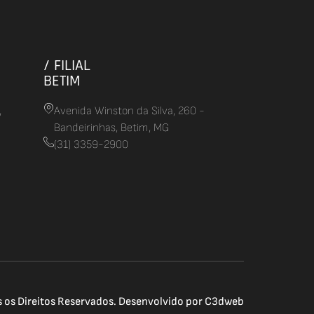
/ FILIAL
BETIM
,
Avenida Winston da Silva, 260 -
Bandeirinhas, Betim, MG
(31) 3359-2900
os Direitos Reservados. Desenvolvido por
C3dweb