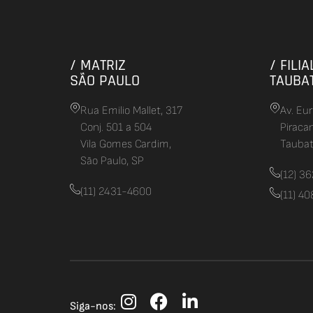
/ MATRIZ
/ FILIA
SÃO PAULO
TAUBA
Rua Emilio Mallet, 317
Av. Eu
Conj. 501 a 504
Piraca
Vila Gomes Cardim,
Taubat
São Paulo, SP
(12) 3
(11) 2431-4600
(11) 4
Siga-nos: