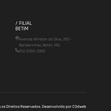
/ FILIAL
BETIM
,
Avenida Winston da Silva, 260 -
Bandeirinhas, Betim, MG
(31) 3359-2900
os Direitos Reservados. Desenvolvido por
C3dweb