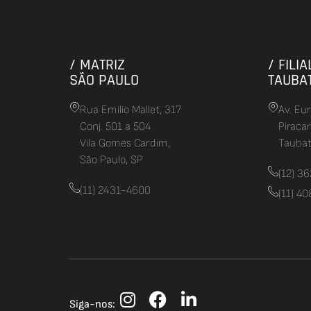
/ MATRIZ
/ FILIA
SÃO PAULO
TAUBA
Rua Emilio Mallet, 317
Av. Eu
Conj. 501 a 504
Piraca
Vila Gomes Cardim,
Taubat
São Paulo, SP
(12) 3
(11) 2431-4600
(11) 4
Siga-nos: