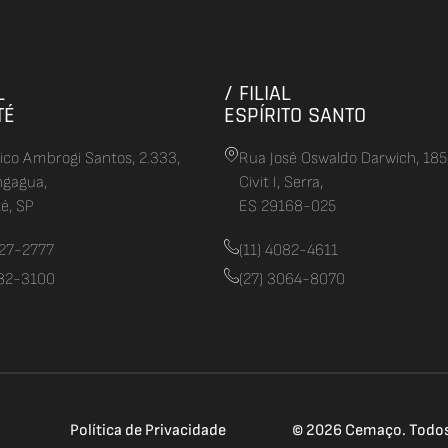
L
/ FILIAL
TÉ
ESPÍRITO SANTO
rico Ambrogi Santos, 2.333,
Rua José Oswaldo Darwich, 185
ngagua,
Civit I, Serra,
é, SP
ES 29168-025
627-2777
(11) 4082-4611
082-3100
(27) 3064-8070
Política de Privacidade
© 2026 Cemaço. Todos 