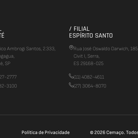
L
/ FILIAL
TÉ
ESPÍRITO SANTO
rico Ambrogi Santos, 2.333,
Rua José Oswaldo Darwich, 185
ngagua,
Civit I, Serra,
é, SP
ES 29168-025
627-2777
(11) 4082-4611
082-3100
(27) 3064-8070
Política de Privacidade
© 2026 Cemaço. Todos 