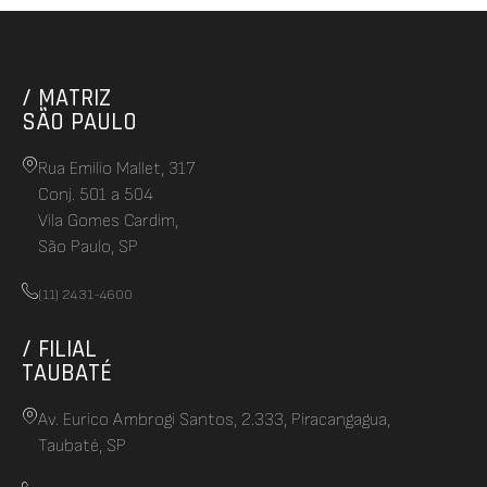
/ MATRIZ
SÃO PAULO
Rua Emilio Mallet, 317
Conj. 501 a 504
Vila Gomes Cardim,
São Paulo, SP
(11) 2431-4600
/ FILIAL
TAUBATÉ
Av. Eurico Ambrogi Santos, 2.333, Piracangagua,
Taubaté, SP