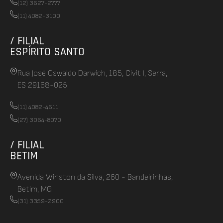
(12) 3627-2777
(11) 4082-3100
/ FILIAL
ESPÍRITO SANTO
Rua José Oswaldo Darwich, 185, Civit I, Serra,
ES 29168-025
(11) 4082-4611
(27) 3064-8070
/ FILIAL
BETIM
Avenida Winston da Silva, 260 - Bandeirinhas,
Betim, MG
(31) 3359-2900