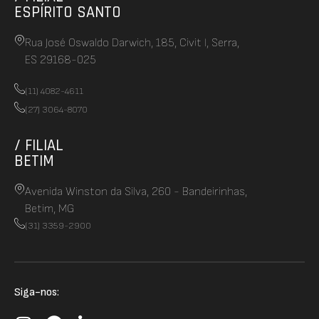
ESPÍRITO SANTO
Rua José Oswaldo Darwich, 185, Civit I, Serra,
ES 29168-025
(11) 4082-4611
(27) 3064-8070
/ FILIAL
BETIM
Avenida Winston da Silva, 260 - Bandeirinhas,
Betim, MG
(31) 3359-2900
Siga-nos: