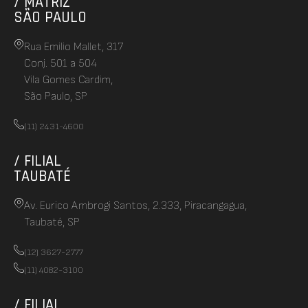
/ MATRIZ
SÃO PAULO
Rua Emilio Mallet, 317
Conj. 501 a 504
Vila Gomes Cardim,
São Paulo, SP
(11) 2431-4600
/ FILIAL
TAUBATÉ
Av. Eurico Ambrogi Santos, 2.333, Piracangagua,
Taubaté, SP
(12) 3627-2777
(11) 4082-3100
/ FILIAL