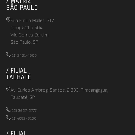
/ MATRIZ
SÃO PAULO
Rua Emilio Mallet, 317
Conj. 501 a 504
Vila Gomes Cardim,
São Paulo, SP
(11) 2431-4600
/ FILIAL
TAUBATÉ
Av. Eurico Ambrogi Santos, 2.333, Piracangagua,
Taubaté, SP
(12) 3627-2777
(11) 4082-3100
/ FILIAL