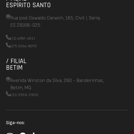
ESPÍRITO SANTO
Rua José Oswaldo Darwich, 185, Civit I, Serra,
ES 29168-025
(11) 4082-4611
(27) 3064-8070
/ FILIAL
BETIM
Avenida Winston da Silva, 260 - Bandeirinhas,
Betim, MG
(31) 3359-2900
Siga-nos: