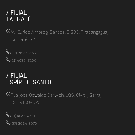
/ FILIAL
TAUBATÉ
Av. Eurico Ambrogi Santos, 2.333, Piracangagua,
Taubaté, SP
(12) 3627-2777
(11) 4082-3100
/ FILIAL
ESPÍRITO SANTO
Rua José Oswaldo Darwich, 185, Civit I, Serra,
ES 29168-025
(11) 4082-4611
(27) 3064-8070