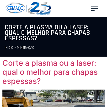
CORTE A PLASMA OU A LASER:
QUAL O MELHOR PARA CHAPAS
ESPESSAS?
INÍCIO
»
MINERAÇÃO
Corte a plasma ou a laser:
qual o melhor para chapas
espessas?