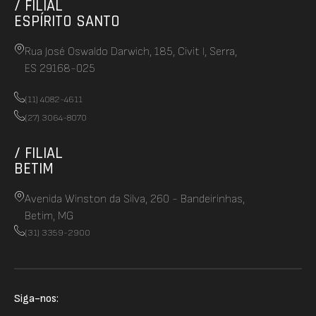
/ FILIAL
ESPÍRITO SANTO
Rua José Oswaldo Darwich, 185, Civit I, Serra,
ES 29168-025
(11) 4082-4611
(27) 3064-8070
/ FILIAL
BETIM
Avenida Winston da Silva, 260 - Bandeirinhas,
Betim, MG
(31) 3359-2900
Siga-nos: