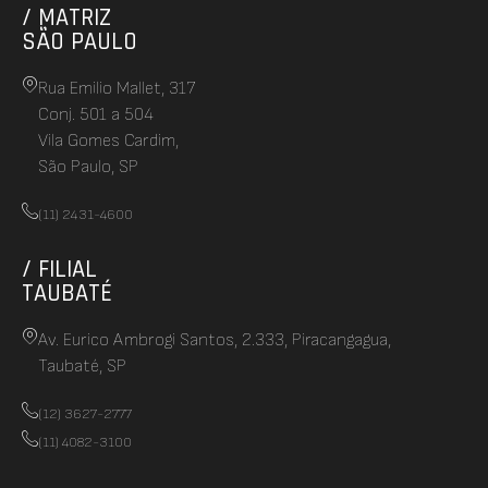
/ MATRIZ
SÃO PAULO
Rua Emilio Mallet, 317
Conj. 501 a 504
Vila Gomes Cardim,
São Paulo, SP
(11) 2431-4600
/ FILIAL
TAUBATÉ
Av. Eurico Ambrogi Santos, 2.333, Piracangagua,
Taubaté, SP
(12) 3627-2777
(11) 4082-3100