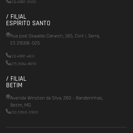
(11) 4082-3100
/ FILIAL
ESPÍRITO SANTO
Rua José Oswaldo Darwich, 185, Civit I, Serra,
ES 29168-025
(11) 4082-4611
(27) 3064-8070
/ FILIAL
BETIM
Avenida Winston da Silva, 260 - Bandeirinhas,
Betim, MG
(31) 3359-2900