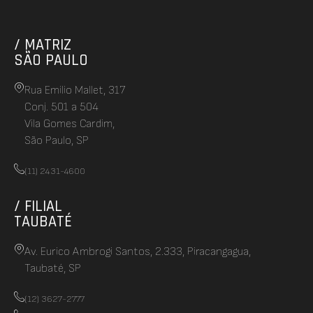
/ MATRIZ
SÃO PAULO
Rua Emilio Mallet, 317
Conj. 501 a 504
Vila Gomes Cardim,
São Paulo, SP
(11) 2431-4600
/ FILIAL
TAUBATÉ
Av. Eurico Ambrogi Santos, 2.333, Piracangagua,
Taubaté, SP
(12) 3627-2777