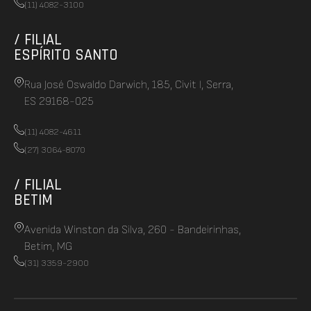
(11) 4082-3100
/ FILIAL
ESPÍRITO SANTO
Rua José Oswaldo Darwich, 185, Civit I, Serra,
ES 29168-025
(11) 4082-4611
(27) 3064-8070
/ FILIAL
BETIM
Avenida Winston da Silva, 260 - Bandeirinhas,
Betim, MG
(31) 3359-2900