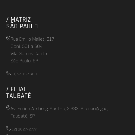
/ MATRIZ
SÃO PAULO
Rua Emilio Mallet, 317
Conj. 501 a 504
Vila Gomes Cardim,
São Paulo, SP
(11) 2431-4600
/ FILIAL
TAUBATÉ
Av. Eurico Ambrogi Santos, 2.333, Piracangagua,
Taubaté, SP
(12) 3627-2777