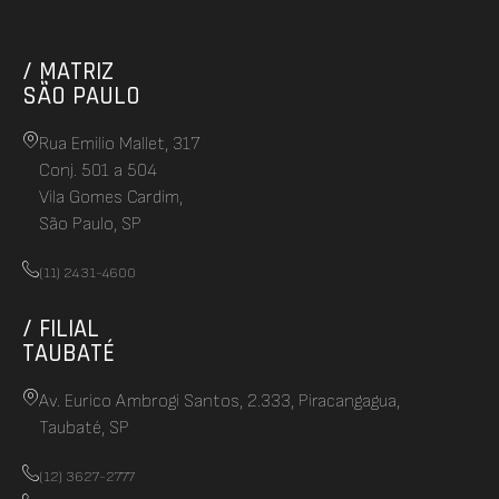
/ MATRIZ
SÃO PAULO
Rua Emilio Mallet, 317
Conj. 501 a 504
Vila Gomes Cardim,
São Paulo, SP
(11) 2431-4600
/ FILIAL
TAUBATÉ
Av. Eurico Ambrogi Santos, 2.333, Piracangagua,
Taubaté, SP
(12) 3627-2777