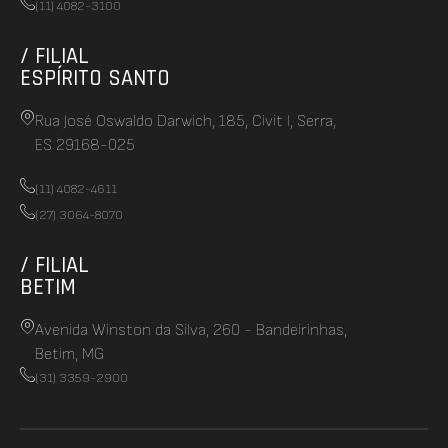
(11) 4082-3100
/ FILIAL
ESPÍRITO SANTO
Rua José Oswaldo Darwich, 185, Civit I, Serra,
ES 29168-025
(11) 4082-4611
(27) 3064-8070
/ FILIAL
BETIM
Avenida Winston da Silva, 260 - Bandeirinhas,
Betim, MG
(31) 3359-2900