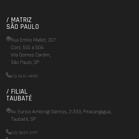
/ MATRIZ
SÃO PAULO
Rua Emilio Mallet, 317
Conj. 501 a 504
Vila Gomes Cardim,
São Paulo, SP
(11) 2431-4600
/ FILIAL
TAUBATÉ
Av. Eurico Ambrogi Santos, 2.333, Piracangagua,
Taubaté, SP
(12) 3627-2777