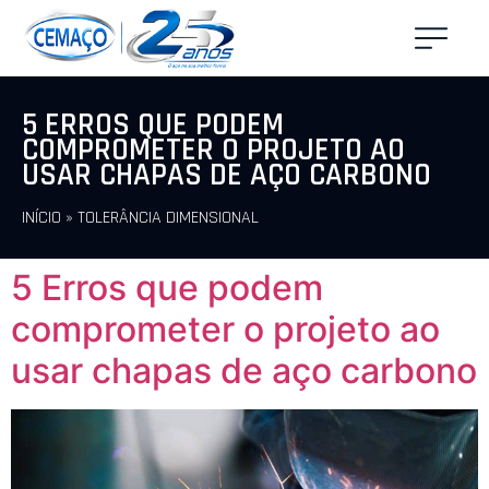
5 ERROS QUE PODEM
COMPROMETER O PROJETO AO
USAR CHAPAS DE AÇO CARBONO
INÍCIO
»
TOLERÂNCIA DIMENSIONAL
5 Erros que podem
comprometer o projeto ao
usar chapas de aço carbono