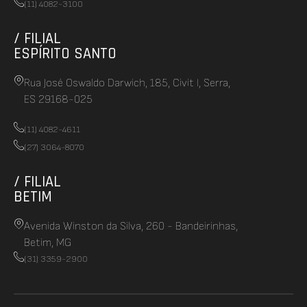
(11) 4082-3100
/ FILIAL
ESPÍRITO SANTO
Rua José Oswaldo Darwich, 185, Civit I, Serra,
ES 29168-025
(11) 4082-4611
(27) 3064-8070
/ FILIAL
BETIM
Avenida Winston da Silva, 260 - Bandeirinhas,
Betim, MG
(31) 3359-2900